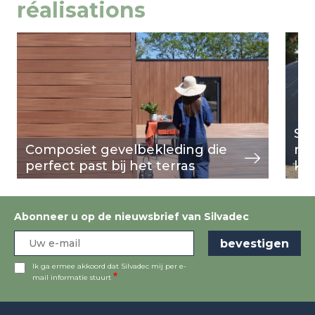
réalisations
Image
weergeven
Ima
weer
Sil
Composiet gevelbekleding die
rev
perfect past bij het terras
ko
Abonneer u op de nieuwsbrief van Silvadec
Ik ga ermee akkoord dat Silvadec mij per e-
mail informatie stuurt