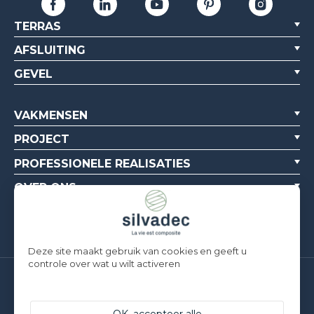
TERRAS
AFSLUITING
GEVEL
VAKMENSEN
PROJECT
PROFESSIONELE REALISATIES
OVER ONS
BRONNEN
Deze site maakt gebruik van cookies en geeft u
controle over wat u wilt activeren
Silvadec France
Parc d’Activités de l’Estuaire
F-56190 ARZAL | T. +33 (0)2 97 450 900