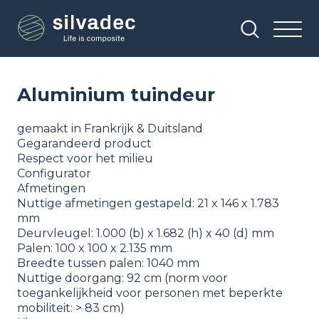
Overslaan
Cookies beheer paneel
en
naar
de
inhoud
gaan
Aluminium tuindeur
gemaakt in Frankrijk & Duitsland
Gegarandeerd product
Respect voor het milieu
Configurator
Afmetingen
Nuttige afmetingen gestapeld: 21 x 146 x 1.783
mm
Deurvleugel: 1.000 (b) x 1.682 (h) x 40 (d) mm
Palen: 100 x 100 x 2.135 mm
Breedte tussen palen: 1040 mm
Nuttige doorgang: 92 cm (norm voor
toegankelijkheid voor personen met beperkte
mobiliteit: > 83 cm)