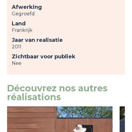
Afwerking
Gegroefd
Land
Frankrijk
Jaar van realisatie
2011
Zichtbaar voor publiek
Nee
Découvrez nos autres
réalisations
Image
weergeven
Ima
weer