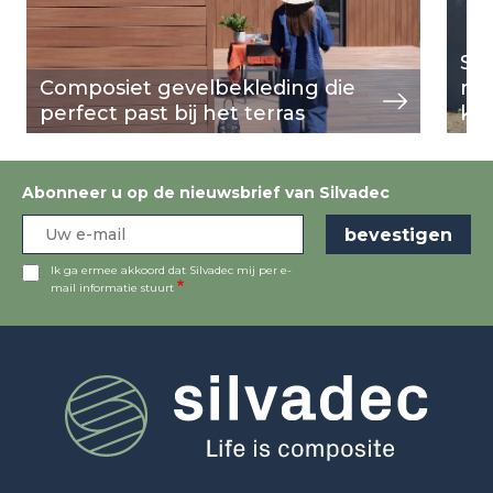
Sil
Composiet gevelbekleding die
rev
perfect past bij het terras
ko
Abonneer u op de nieuwsbrief van Silvadec
Ik ga ermee akkoord dat Silvadec mij per e-
mail informatie stuurt