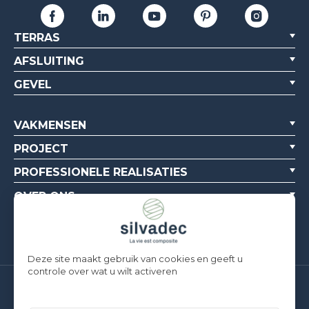
TERRAS
AFSLUITING
GEVEL
VAKMENSEN
PROJECT
PROFESSIONELE REALISATIES
OVER ONS
BRONNEN
Deze site maakt gebruik van cookies en geeft u
controle over wat u wilt activeren
Silvadec France
Parc d’Activités de l’Estuaire