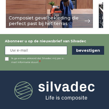
Composiet gevelbekleding die
Kab
perfect past bij het terras
(P
Abonneer u op de nieuwsbrief van Silvadec
Ik ga ermee akkoord dat Silvadec mij per e-
mail informatie stuurt