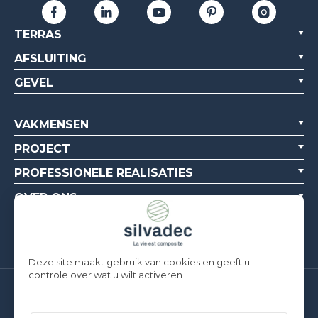
TERRAS
AFSLUITING
GEVEL
VAKMENSEN
PROJECT
PROFESSIONELE REALISATIES
OVER ONS
BRONNEN
Deze site maakt gebruik van cookies en geeft u
controle over wat u wilt activeren
Silvadec France
Parc d’Activités de l’Estuaire