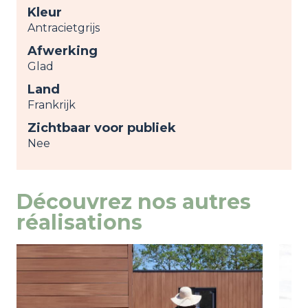
Kleur
Antracietgrijs
Afwerking
Glad
Land
Frankrijk
Zichtbaar voor publiek
Nee
Découvrez nos autres
réalisations
Image
weergeven
Ima
weer