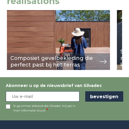
réalisations
Image
weergeven
Ima
weer
Sil
Composiet gevelbekleding die
rev
perfect past bij het terras
ko
Abonneer u op de nieuwsbrief van Silvadec
Ik ga ermee akkoord dat Silvadec mij per e-
mail informatie stuurt