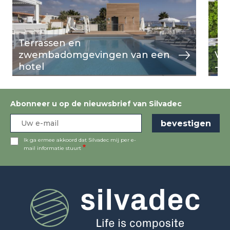
Terrassen en
zwembadomgevingen van een
Ver
hotel
- 2
Abonneer u op de nieuwsbrief van Silvadec
Ik ga ermee akkoord dat Silvadec mij per e-
mail informatie stuurt