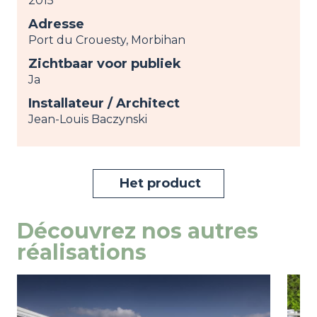
2015
Adresse
Port du Crouesty, Morbihan
Zichtbaar voor publiek
Ja
Installateur / Architect
Jean-Louis Baczynski
Het product
Découvrez nos autres
réalisations
Image
weergeven
Ima
weer