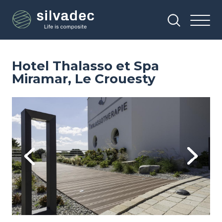
Overslaan
Cookies beheer paneel
en
naar
de
inhoud
gaan
Hotel Thalasso et Spa
Miramar, Le Crouesty
Image
Im
Previous
Next