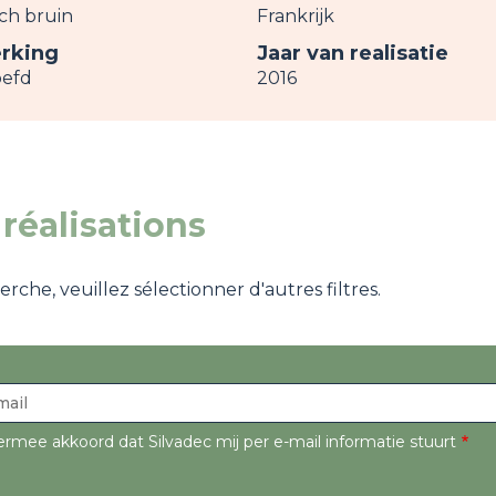
sch bruin
Frankrijk
rking
Jaar van realisatie
efd
2016
réalisations
che, veuillez sélectionner d'autres filtres.
ermee akkoord dat Silvadec mij per e-mail informatie stuurt