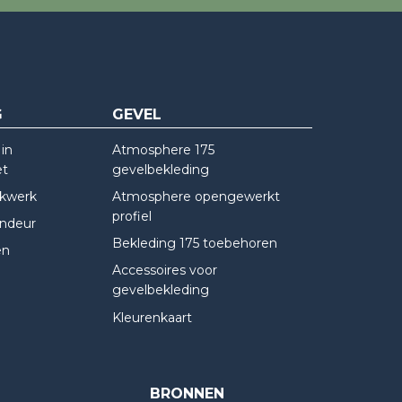
G
GEVEL
in
Atmosphere 175
et
gevelbekleding
kwerk
Atmosphere opengewerkt
profiel
indeur
Bekleding 175 toebehoren
en
Accessoires voor
gevelbekleding
Kleurenkaart
BRONNEN