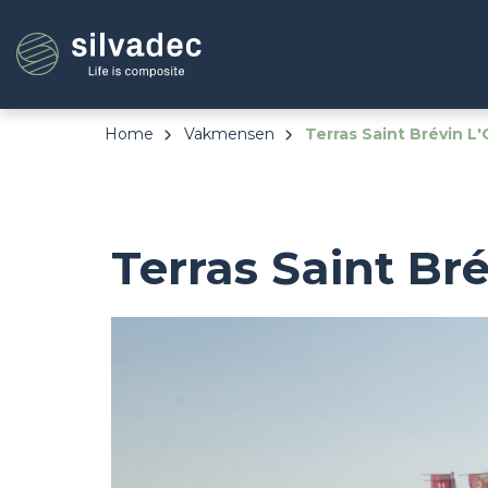
Overslaan
Cookies beheer paneel
en
naar
de
inhoud
gaan
Home
Vakmensen
Terras Saint Brévin L'
Terras Saint Bré
Image