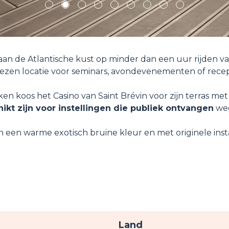
1
2
3
4
5
6
7
8
9
 aan de Atlantische kust op minder dan een uur rijden va
ezen locatie voor seminars, avondevenementen of recep
en koos het Casino van Saint Brévin voor zijn terras met
ikt zijn voor instellingen die publiek ontvangen
we
n een warme exotisch bruine kleur en met originele inst
r
Land